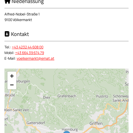
Niederlassung

Alfred-Nobel-Straße 1
9100 Völkermarkt
Kontakt

Tel.:
+43 4232 44 608 00
Mobil:
+43 664 39 674 79
E-Mail:
voelkermarkt@emat.at