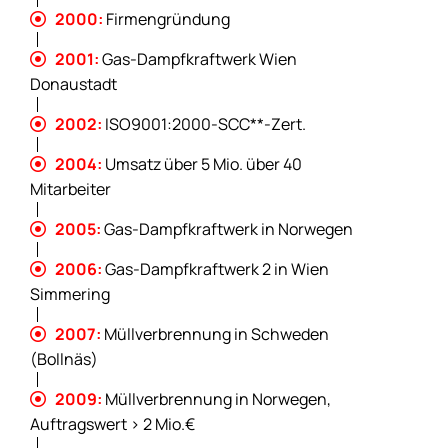
2000:
Firmengründung

2001:
Gas-Dampfkraftwerk Wien

Donaustadt
2002:
ISO9001:2000-SCC**-Zert.

2004:
Umsatz über 5 Mio. über 40

Mitarbeiter
2005:
Gas-Dampfkraftwerk in Norwegen

2006:
Gas-Dampfkraftwerk 2 in Wien

Simmering
2007:
Müllverbrennung in Schweden

(Bollnäs)
2009:
Müllverbrennung in Norwegen,

Auftragswert > 2 Mio.€