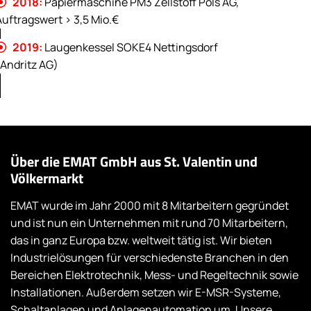
2018:
Papiermaschine PM3 Zellstoff Pöls AG,

Auftragswert > 3,5 Mio.€
2019:
Laugenkessel SOKE4 Nettingsdorf

(Andritz AG)
Über die EMAT GmbH aus St. Valentin und
Völkermarkt
EMAT wurde im Jahr 2000 mit 8 Mitarbeitern gegründet
und ist nun ein Unternehmen mit rund 70 Mitarbeitern,
das in ganz Europa bzw. weltweit tätig ist. Wir bieten
Industrielösungen für verschiedenste Branchen in den
Bereichen Elektrotechnik, Mess- und Regeltechnik sowie
Installationen. Außerdem setzen wir E-MSR-Systeme,
Schaltanlagen und Anlagenautomation um. Unsere