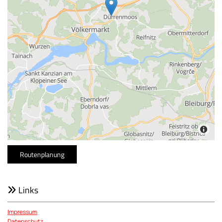
Routenplanung
Links

Impressum
Datenschutz