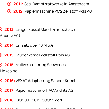
2011:
Gas-Dampfkraftwerke in Amsterdam

2012:
Papiermaschine PM2 Zellstoff Pöls AG

2013:
Laugenkessel Mondi Frantschach

(Andritz AG)
2014:
Umsatz über 10 Mio,€

2015:
Laugenkessel Zellstoff Pöls AG

2015:
Müllverbrennung Schweden

(Linköping)
2016:
VEXAT Adaptierung Sandoz Kundl

2017:
Papiermaschine TIAC Andritz AG

2018:
ISO9001:2015-SCC**-Zert.
