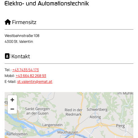
Firmensitz

Westbahnstraße 108
4300 St. Valentin
Kontakt

Tel.:
+43 7435 54 173
Mobil:
+43 664 82 268 93
E-Mail:
st.valentin@emat.at